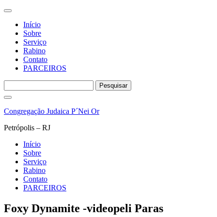
Início
Sobre
Serviço
Rabino
Contato
PARCEIROS
Pesquisar
por:
Pular
para
Congregação Judaica P´Nei Or
o
conteúdo
Petrópolis – RJ
Início
Sobre
Serviço
Rabino
Contato
PARCEIROS
Foxy Dynamite -videopeli Paras