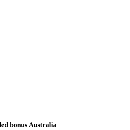
ded bonus Australia