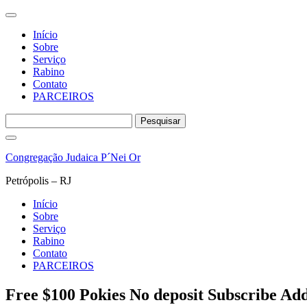
Início
Sobre
Serviço
Rabino
Contato
PARCEIROS
Pesquisar
por:
Pular
para
Congregação Judaica P´Nei Or
o
conteúdo
Petrópolis – RJ
Início
Sobre
Serviço
Rabino
Contato
PARCEIROS
Free $100 Pokies No deposit Subscribe Ad