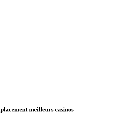
emplacement meilleurs casinos