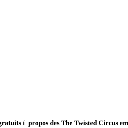
es gratuits í propos des The Twisted Circus 