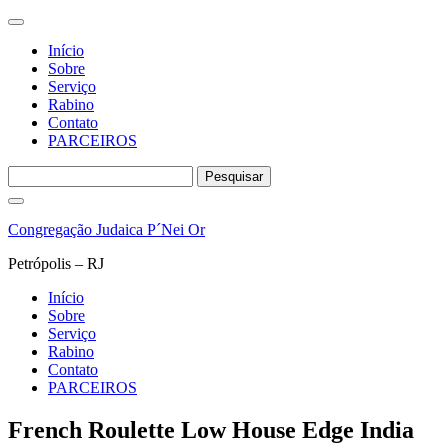
Início
Sobre
Serviço
Rabino
Contato
PARCEIROS
Pesquisar
por:
Pular
para
Congregação Judaica P´Nei Or
o
conteúdo
Petrópolis – RJ
Início
Sobre
Serviço
Rabino
Contato
PARCEIROS
French Roulette Low House Edge India