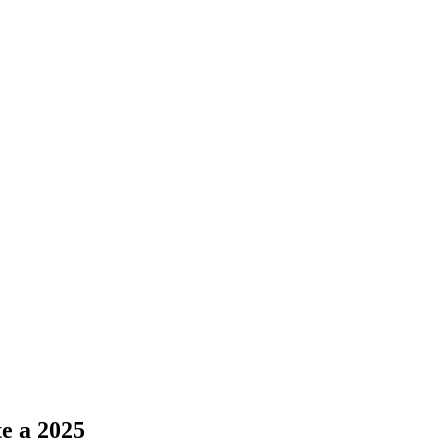
te a 2025