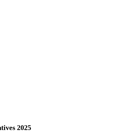
ntives 2025