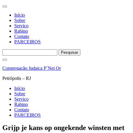
Início
Sobre
Serviço
Rabino
Contato
PARCEIROS
Pesquisar
por:
Pular
para
Congregação Judaica P´Nei Or
o
conteúdo
Petrópolis – RJ
Início
Sobre
Serviço
Rabino
Contato
PARCEIROS
Grijp je kans op ongekende winsten met