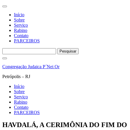
Início
Sobre
Serviço
Rabino
Contato
PARCEIROS
Pesquisar
por:
Pular
para
Congregação Judaica P´Nei Or
o
conteúdo
Petrópolis – RJ
Início
Sobre
Serviço
Rabino
Contato
PARCEIROS
HAVDALÁ, A CERIMÔNIA DO FIM DO