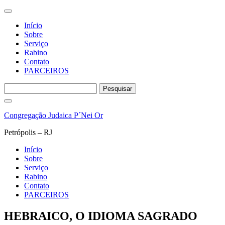
Início
Sobre
Serviço
Rabino
Contato
PARCEIROS
Pesquisar
por:
Pular
para
Congregação Judaica P´Nei Or
o
conteúdo
Petrópolis – RJ
Início
Sobre
Serviço
Rabino
Contato
PARCEIROS
HEBRAICO, O IDIOMA SAGRADO