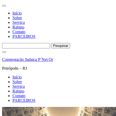
Início
Sobre
Serviço
Rabino
Contato
PARCEIROS
Pesquisar
por:
Pular
para
Congregação Judaica P´Nei Or
o
conteúdo
Petrópolis – RJ
Início
Sobre
Serviço
Rabino
Contato
PARCEIROS