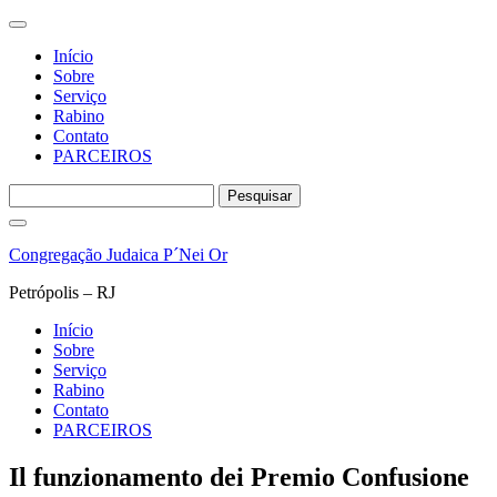
Início
Sobre
Serviço
Rabino
Contato
PARCEIROS
Pesquisar
por:
Pular
para
Congregação Judaica P´Nei Or
o
conteúdo
Petrópolis – RJ
Início
Sobre
Serviço
Rabino
Contato
PARCEIROS
Il funzionamento dei Premio Confusione