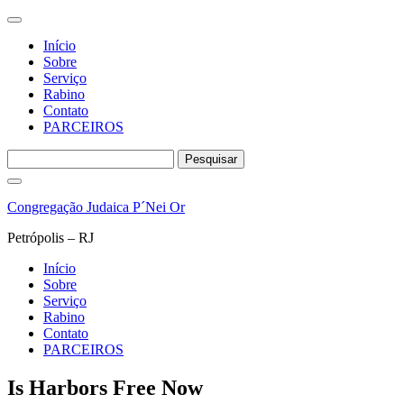
Início
Sobre
Serviço
Rabino
Contato
PARCEIROS
Pesquisar
por:
Pular
para
Congregação Judaica P´Nei Or
o
conteúdo
Petrópolis – RJ
Início
Sobre
Serviço
Rabino
Contato
PARCEIROS
Is Harbors Free Now