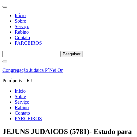
Início
Sobre
Serviço
Rabino
Contato
PARCEIROS
Pesquisar
por:
Pular
para
Congregação Judaica P´Nei Or
o
conteúdo
Petrópolis – RJ
Início
Sobre
Serviço
Rabino
Contato
PARCEIROS
JEJUNS JUDAICOS (5781)- Estudo para