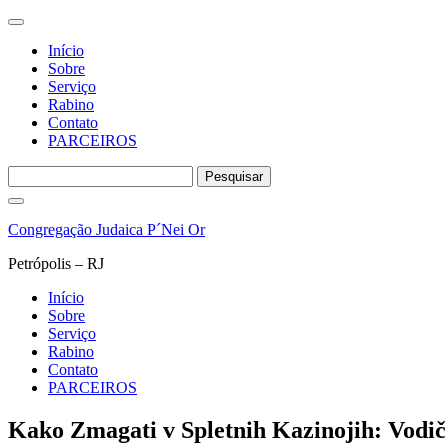
Início
Sobre
Serviço
Rabino
Contato
PARCEIROS
Pesquisar
por:
Pular
para
Congregação Judaica P´Nei Or
o
conteúdo
Petrópolis – RJ
Início
Sobre
Serviço
Rabino
Contato
PARCEIROS
Kako Zmagati v Spletnih Kazinojih: Vodič