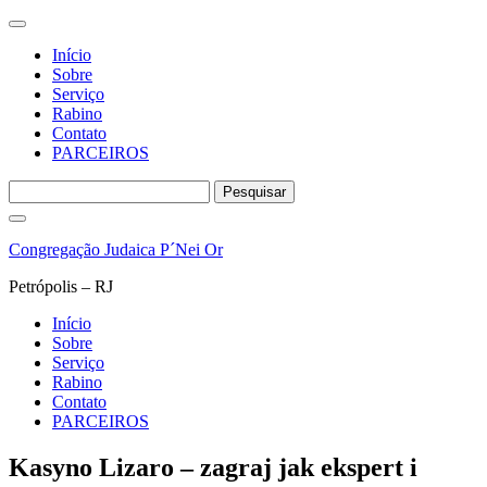
Início
Sobre
Serviço
Rabino
Contato
PARCEIROS
Pesquisar
por:
Pular
para
Congregação Judaica P´Nei Or
o
conteúdo
Petrópolis – RJ
Início
Sobre
Serviço
Rabino
Contato
PARCEIROS
Kasyno Lizaro – zagraj jak ekspert i