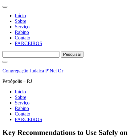
Início
Sobre
Serviço
Rabino
Contato
PARCEIROS
Pesquisar
por:
Pular
para
Congregação Judaica P´Nei Or
o
conteúdo
Petrópolis – RJ
Início
Sobre
Serviço
Rabino
Contato
PARCEIROS
Key Recommendations to Use Safely on