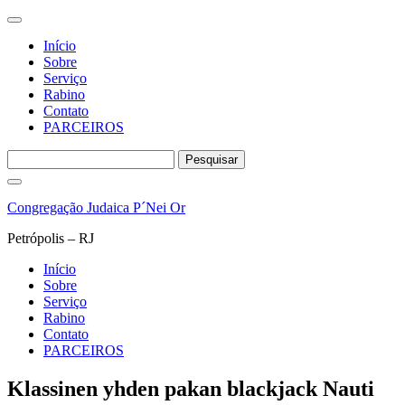
Início
Sobre
Serviço
Rabino
Contato
PARCEIROS
Pesquisar
por:
Pular
para
Congregação Judaica P´Nei Or
o
conteúdo
Petrópolis – RJ
Início
Sobre
Serviço
Rabino
Contato
PARCEIROS
Klassinen yhden pakan blackjack Nauti