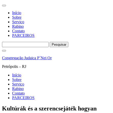
Início
Sobre
Serviço
Rabino
Contato
PARCEIROS
Pesquisar
por:
Pular
para
Congregação Judaica P´Nei Or
o
conteúdo
Petrópolis – RJ
Início
Sobre
Serviço
Rabino
Contato
PARCEIROS
Kultúrák és a szerencsejáték hogyan