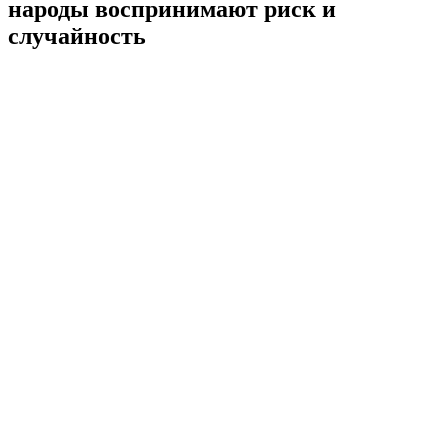
народы воспринимают риск и
случайность