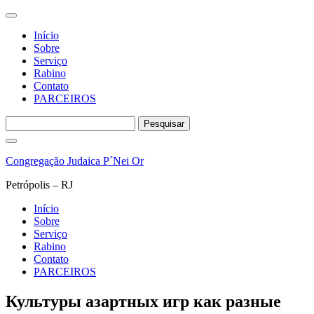
Início
Sobre
Serviço
Rabino
Contato
PARCEIROS
Pesquisar
por:
Pular
para
Congregação Judaica P´Nei Or
o
conteúdo
Petrópolis – RJ
Início
Sobre
Serviço
Rabino
Contato
PARCEIROS
Культуры азартных игр как разные