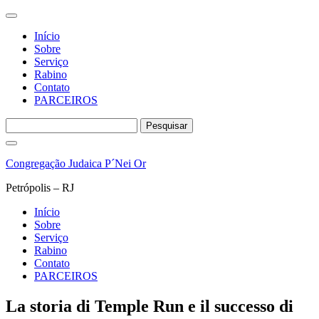
Início
Sobre
Serviço
Rabino
Contato
PARCEIROS
Pesquisar
por:
Pular
para
Congregação Judaica P´Nei Or
o
conteúdo
Petrópolis – RJ
Início
Sobre
Serviço
Rabino
Contato
PARCEIROS
La storia di Temple Run e il successo di