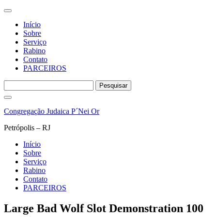
Início
Sobre
Serviço
Rabino
Contato
PARCEIROS
Pesquisar
por:
Pular
para
Congregação Judaica P´Nei Or
o
conteúdo
Petrópolis – RJ
Início
Sobre
Serviço
Rabino
Contato
PARCEIROS
Large Bad Wolf Slot Demonstration 100