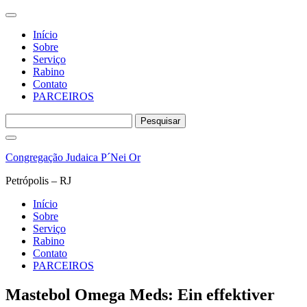
Início
Sobre
Serviço
Rabino
Contato
PARCEIROS
Pesquisar
por:
Pular
para
Congregação Judaica P´Nei Or
o
conteúdo
Petrópolis – RJ
Início
Sobre
Serviço
Rabino
Contato
PARCEIROS
Mastebol Omega Meds: Ein effektiver