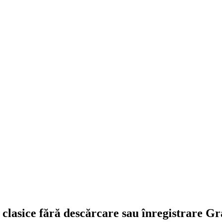
 clasice fără descărcare sau înregistrare Gr