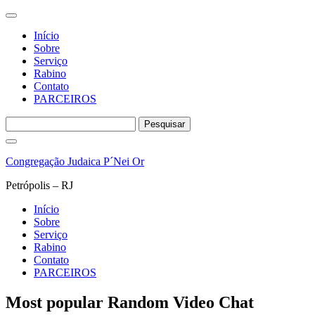
Início
Sobre
Serviço
Rabino
Contato
PARCEIROS
Pesquisar
por:
Pular
para
Congregação Judaica P´Nei Or
o
conteúdo
Petrópolis – RJ
Início
Sobre
Serviço
Rabino
Contato
PARCEIROS
Most popular Random Video Chat