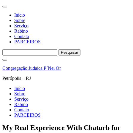
Início
Sobre
Serviço
Rabino
Contato
PARCEIROS
Pesquisar
por:
Pular
para
Congregação Judaica P´Nei Or
o
conteúdo
Petrópolis – RJ
Início
Sobre
Serviço
Rabino
Contato
PARCEIROS
My Real Experience With Chaturb for