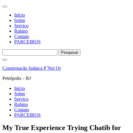
Início
Sobre
Serviço
Rabino
Contato
PARCEIROS
Pesquisar
por:
Pular
para
Congregação Judaica P´Nei Or
o
conteúdo
Petrópolis – RJ
Início
Sobre
Serviço
Rabino
Contato
PARCEIROS
My True Experience Trying Chatib for