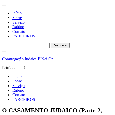
Início
Sobre
Serviço
Rabino
Contato
PARCEIROS
Pesquisar
por:
Pular
para
Congregação Judaica P´Nei Or
o
conteúdo
Petrópolis – RJ
Início
Sobre
Serviço
Rabino
Contato
PARCEIROS
O CASAMENTO JUDAICO (Parte 2,