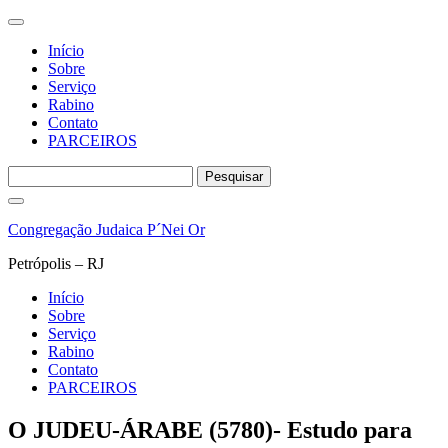
Início
Sobre
Serviço
Rabino
Contato
PARCEIROS
Pesquisar
por:
Pular
para
Congregação Judaica P´Nei Or
o
conteúdo
Petrópolis – RJ
Início
Sobre
Serviço
Rabino
Contato
PARCEIROS
O JUDEU-ÁRABE (5780)- Estudo para