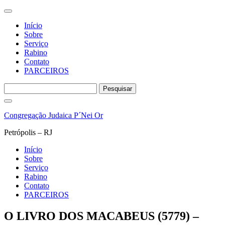
Início
Sobre
Serviço
Rabino
Contato
PARCEIROS
Pesquisar
por:
Pular
para
Congregação Judaica P´Nei Or
o
conteúdo
Petrópolis – RJ
Início
Sobre
Serviço
Rabino
Contato
PARCEIROS
O LIVRO DOS MACABEUS (5779) –