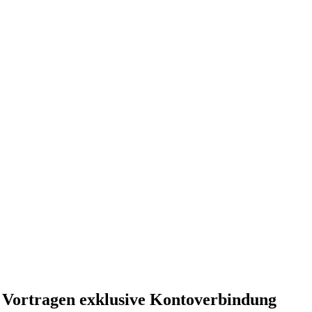
5 Vortragen exklusive Kontoverbindung