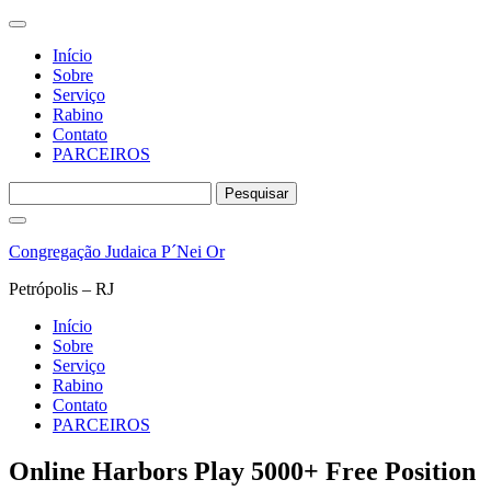
Início
Sobre
Serviço
Rabino
Contato
PARCEIROS
Pesquisar
por:
Pular
para
Congregação Judaica P´Nei Or
o
conteúdo
Petrópolis – RJ
Início
Sobre
Serviço
Rabino
Contato
PARCEIROS
Online Harbors Play 5000+ Free Position