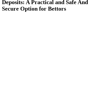
Deposits: A Practical and Safe And
Secure Option for Bettors