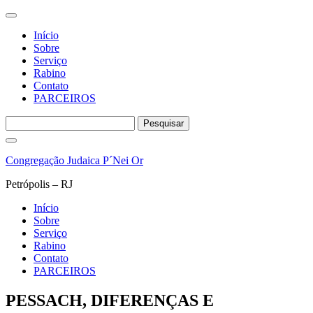
Início
Sobre
Serviço
Rabino
Contato
PARCEIROS
Pesquisar
por:
Pular
para
Congregação Judaica P´Nei Or
o
conteúdo
Petrópolis – RJ
Início
Sobre
Serviço
Rabino
Contato
PARCEIROS
PESSACH, DIFERENÇAS E