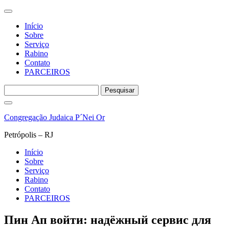
Início
Sobre
Serviço
Rabino
Contato
PARCEIROS
Pesquisar
por:
Pular
para
Congregação Judaica P´Nei Or
o
conteúdo
Petrópolis – RJ
Início
Sobre
Serviço
Rabino
Contato
PARCEIROS
Пин Ап войти: надёжный сервис для