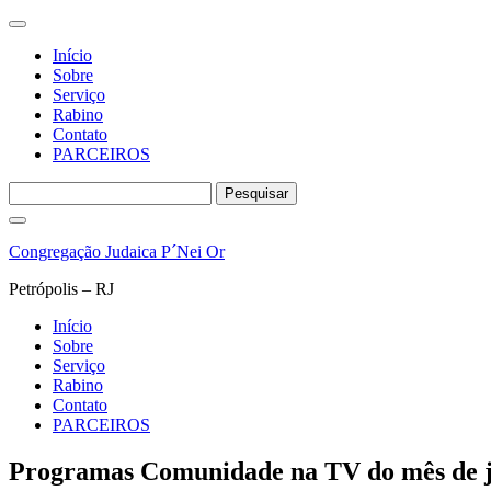
Início
Sobre
Serviço
Rabino
Contato
PARCEIROS
Pesquisar
por:
Pular
para
Congregação Judaica P´Nei Or
o
conteúdo
Petrópolis – RJ
Início
Sobre
Serviço
Rabino
Contato
PARCEIROS
Programas Comunidade na TV do mês de j