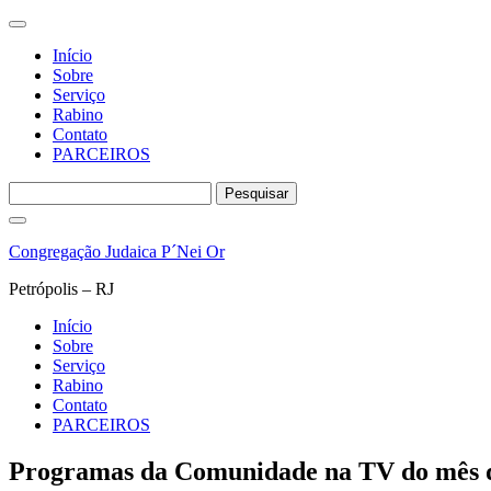
Início
Sobre
Serviço
Rabino
Contato
PARCEIROS
Pesquisar
por:
Pular
para
Congregação Judaica P´Nei Or
o
conteúdo
Petrópolis – RJ
Início
Sobre
Serviço
Rabino
Contato
PARCEIROS
Programas da Comunidade na TV do mês d