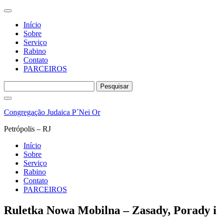
Início
Sobre
Serviço
Rabino
Contato
PARCEIROS
Pesquisar
por:
Pular
para
Congregação Judaica P´Nei Or
o
conteúdo
Petrópolis – RJ
Início
Sobre
Serviço
Rabino
Contato
PARCEIROS
Ruletka Nowa Mobilna – Zasady, Porady 