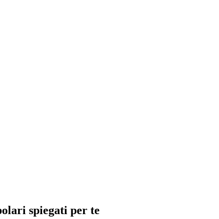
olari spiegati per te