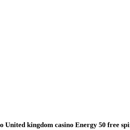
no United kingdom casino Energy 50 free spi