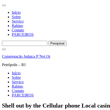
Início
Sobre
Serviço
Rabino
Contato
PARCEIROS
Pesquisar
por:
Pular
para
Congregação Judaica P´Nei Or
o
conteúdo
Petrópolis – RJ
Início
Sobre
Serviço
Rabino
Contato
PARCEIROS
Shell out by the Cellular phone Local casi