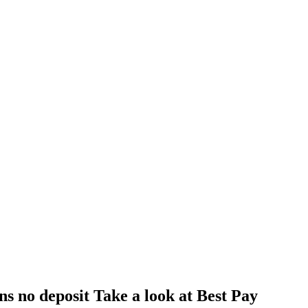
ns no deposit Take a look at Best Pay