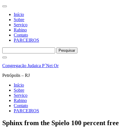
Início
Sobre
Serviço
Rabino
Contato
PARCEIROS
Pesquisar
por:
Pular
para
Congregação Judaica P´Nei Or
o
conteúdo
Petrópolis – RJ
Início
Sobre
Serviço
Rabino
Contato
PARCEIROS
Sphinx from the Spielo 100 percent free