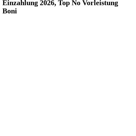
Einzahlung 2026, Top No Vorleistung
Boni