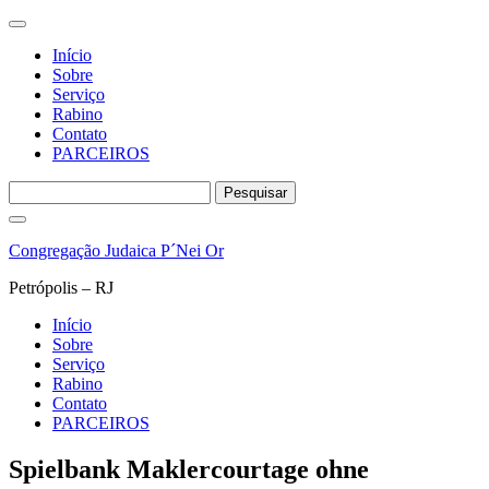
Início
Sobre
Serviço
Rabino
Contato
PARCEIROS
Pesquisar
por:
Pular
para
Congregação Judaica P´Nei Or
o
conteúdo
Petrópolis – RJ
Início
Sobre
Serviço
Rabino
Contato
PARCEIROS
Spielbank Maklercourtage ohne