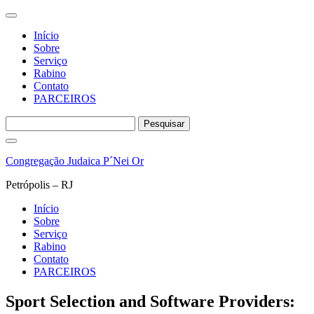
Início
Sobre
Serviço
Rabino
Contato
PARCEIROS
Pesquisar
por:
Pular
para
Congregação Judaica P´Nei Or
o
conteúdo
Petrópolis – RJ
Início
Sobre
Serviço
Rabino
Contato
PARCEIROS
Sport Selection and Software Providers: