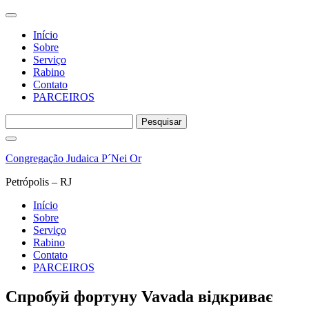
Início
Sobre
Serviço
Rabino
Contato
PARCEIROS
Pesquisar
por:
Pular
para
Congregação Judaica P´Nei Or
o
conteúdo
Petrópolis – RJ
Início
Sobre
Serviço
Rabino
Contato
PARCEIROS
Спробуй фортуну Vavada відкриває