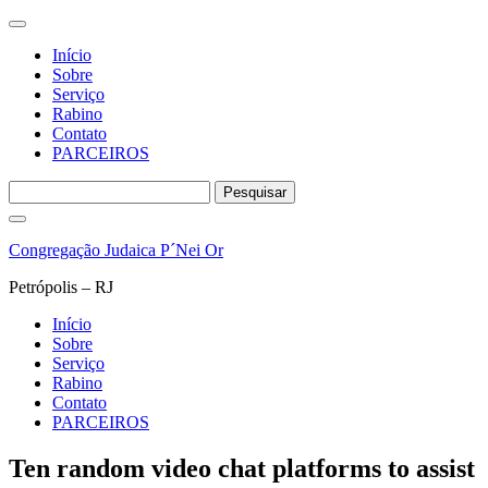
Início
Sobre
Serviço
Rabino
Contato
PARCEIROS
Pesquisar
por:
Pular
para
Congregação Judaica P´Nei Or
o
conteúdo
Petrópolis – RJ
Início
Sobre
Serviço
Rabino
Contato
PARCEIROS
Ten random video chat platforms to assist