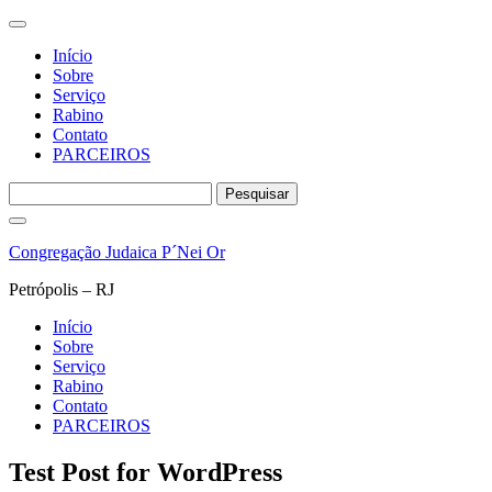
Início
Sobre
Serviço
Rabino
Contato
PARCEIROS
Pesquisar
por:
Pular
para
Congregação Judaica P´Nei Or
o
conteúdo
Petrópolis – RJ
Início
Sobre
Serviço
Rabino
Contato
PARCEIROS
Test Post for WordPress