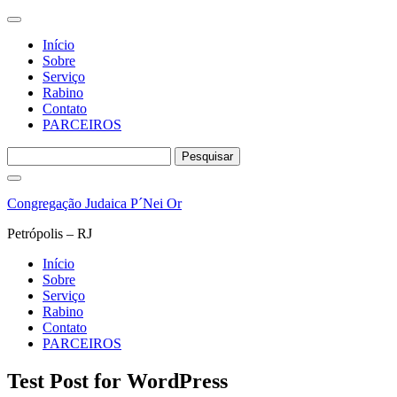
Início
Sobre
Serviço
Rabino
Contato
PARCEIROS
Pesquisar
por:
Pular
para
Congregação Judaica P´Nei Or
o
conteúdo
Petrópolis – RJ
Início
Sobre
Serviço
Rabino
Contato
PARCEIROS
Test Post for WordPress