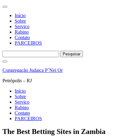
Início
Sobre
Serviço
Rabino
Contato
PARCEIROS
Pesquisar
por:
Pular
para
Congregação Judaica P´Nei Or
o
conteúdo
Petrópolis – RJ
Início
Sobre
Serviço
Rabino
Contato
PARCEIROS
The Best Betting Sites in Zambia