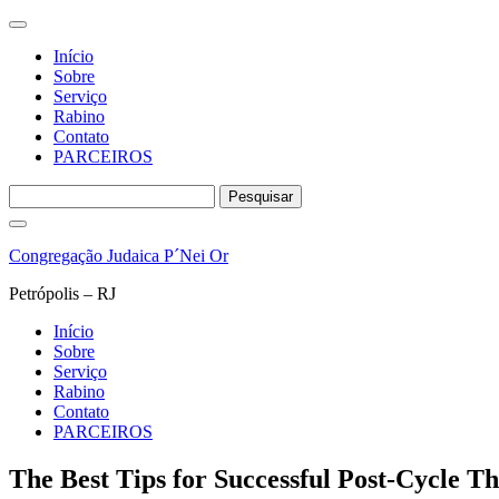
Início
Sobre
Serviço
Rabino
Contato
PARCEIROS
Pesquisar
por:
Pular
para
Congregação Judaica P´Nei Or
o
conteúdo
Petrópolis – RJ
Início
Sobre
Serviço
Rabino
Contato
PARCEIROS
The Best Tips for Successful Post-Cycle T