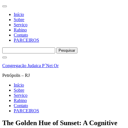
Início
Sobre
Serviço
Rabino
Contato
PARCEIROS
Pesquisar
por:
Pular
para
Congregação Judaica P´Nei Or
o
conteúdo
Petrópolis – RJ
Início
Sobre
Serviço
Rabino
Contato
PARCEIROS
The Golden Hue of Sunset: A Cognitive