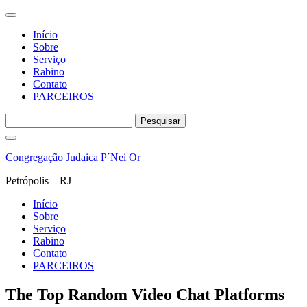
Início
Sobre
Serviço
Rabino
Contato
PARCEIROS
Pesquisar
por:
Pular
para
Congregação Judaica P´Nei Or
o
conteúdo
Petrópolis – RJ
Início
Sobre
Serviço
Rabino
Contato
PARCEIROS
The Top Random Video Chat Platforms